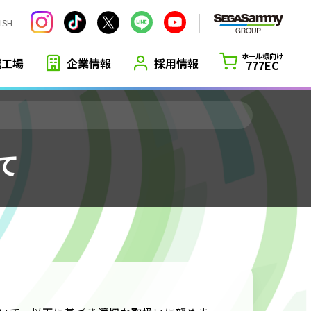
ISH
ホール様向け
越工場
企業情報
採用情報
777EC
て