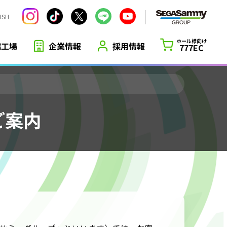
ISH
ホール様向け
越工場
企業情報
採用情報
777EC
ご案内