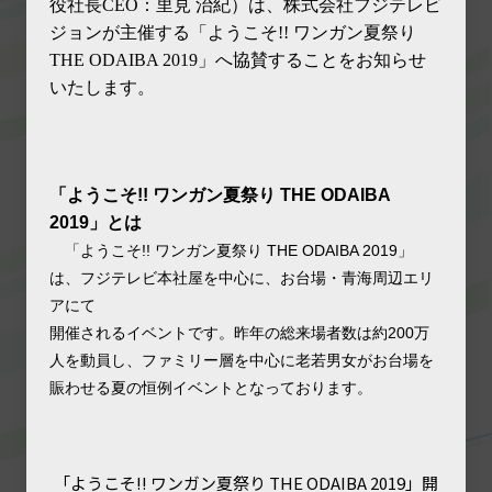
役
社長
CEO
：
里見 治紀）は
、
株式会社フジテレビ
ジョンが主催する
「
ようこそ
!!
ワンガン
夏祭り
THE ODAIBA
2019
」
へ協賛することをお知らせ
いたします。
「
ようこそ
!!
ワンガン
夏祭り
THE ODAIBA
2019
」
と
は
!!
THE ODAIBA
2019
「ようこそ
ワンガン
夏祭り
」
は、フジテレビ本社屋を中心に、お台場・青海周辺
エリ
ア
にて
200
開催
されるイベントです
。昨年の総来場者数は約
万
人を動員し
、ファミリー層を中心に老若男女
がお台場を
賑わせる夏
の恒例イベントとなって
おります。
「ようこそ!! ワンガン夏祭り THE ODAIBA 2019」開