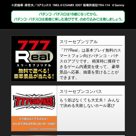
スリーセブンリアル
「777Real」は基本プレイ無料のス
マートフォン向けパチンコ・パチ
スロアプリです。 精算時に獲得で
きるゲーム内通貨を使って、 豪華
景品へ応募、抽選を受けることが
できます。
スリーセブンコンパス
もう並ばなくても大丈夫！ みんな
で決める失敗しないホール選び