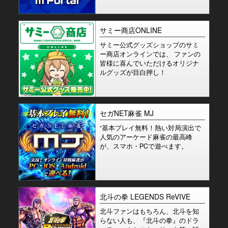
サミー商店ONLINE
サミー公式グッズショップのサミ
ー商店オンラインでは、 ファンの
皆様に喜んでいただけるオリジナ
ルグッズが目白押し！
セガNET麻雀 MJ
“基本プレイ無料！熱い対局演出で
人気のアーケード麻雀の最高峰
が、スマホ・PCで遊べます。
北斗の拳 LEGENDS ReVIVE
北斗ファンはもちろん、北斗を知
らない人も、『北斗の拳』のドラ