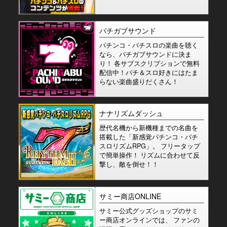
パチガブサウンド
パチンコ・パチスロの楽曲を聴く
なら、パチガブサウンドに決ま
り！ 各サブスクリプションで無料
配信中！パチ＆スロ好きにはたま
らない楽曲盛りだくさん！
ナナリズムダッシュ
歴代名機から新機種までの名曲を
搭載した「新感覚パチンコ・パチ
スロリズムRPG」。 フリータップ
で簡単操作！ リズムに合わせて反
撃し、敵を倒せ！！
サミー商店ONLINE
サミー公式グッズショップのサミ
ー商店オンラインでは、 ファンの