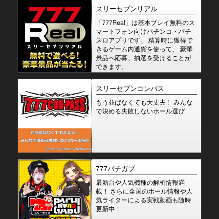
スリーセブンリアル
「777Real」は基本プレイ無料のス
マートフォン向けパチンコ・パチ
スロアプリです。 精算時に獲得で
きるゲーム内通貨を使って、 豪華
景品へ応募、抽選を受けることが
できます。
スリーセブンコンパス
もう並ばなくても大丈夫！ みんな
で決める失敗しないホール選び
777パチガブ
最新台や人気機種の解析情報満
載！ さらに全国のホール情報や人
気ライターによる実戦動画も随時
更新中！