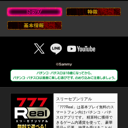
スリーセブンリアル
「777Real」は基本プレイ無料のス
マートフォン向けパチンコ・パチ
スロアプリです。 精算時に獲得で
きるゲーム内通貨を使って、 豪華
景品へ応募、抽選を受けることが