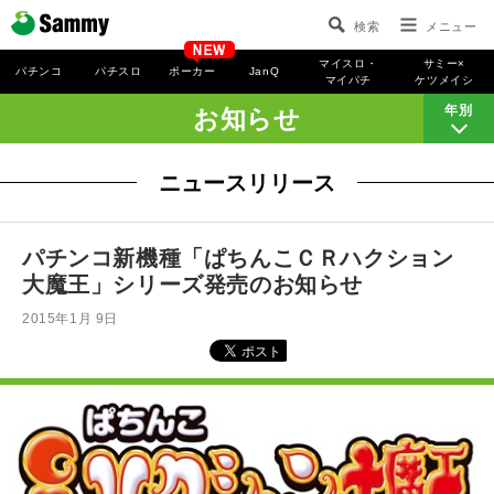
検索
メニュー
マイスロ・
サミー×
パチンコ
パチスロ
ポーカー
JanQ
マイパチ
ケツメイシ
年別
お知らせ
ニュースリリース
パチンコ新機種「ぱちんこＣＲハクション
大魔王」シリーズ発売のお知らせ
2015年1月 9日