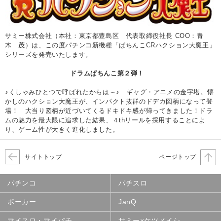
サミー株式会社（本社：東京都豊島区 代表取締役社長 COO：青
木 茂）は、この度パチンコ新機種「ぱちんこCRハクション大魔王」
シリーズを発売いたします。
ドラムぱちんこ第２弾！
♪くしゃみひとつで呼ばれたからは～♪ ギャグ・アニメの金字塔。懐
かしのハクション大魔王が、インパクト抜群のドデカ図柄になって登
場！ 大当り図柄が近づいてくるドキドキ感が帰ってきました！ドラ
ムの魅力を最大限に追求した結果、４thリールを採用することによ
り、ゲーム性が大きく進化しました。
サイトトップ
ページトップ
パチンコ
パチスロ
ポーカー
JanQ
マイスロ・マイパチ
サミー×ケツメイシ