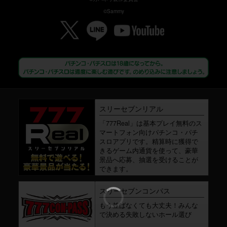
©Sammy
スリーセブンリアル
「777Real」は基本プレイ無料のス
マートフォン向けパチンコ・パチ
スロアプリです。精算時に獲得で
きるゲーム内通貨を使って、豪華
景品へ応募、抽選を受けることが
できます。
スリーセブンコンパス
もう並ばなくても大丈夫！みんな
で決める失敗しないホール選び