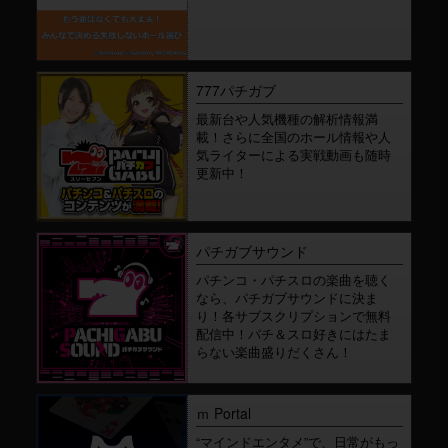
777パチガブ
最新台や人気機種の解析情報満
載！さらに全国のホール情報や人
気ライターによる実戦動画も随時
更新中！
パチガブサウンド
パチンコ・パチスロの楽曲を聴く
なら、パチガブサウンドに決ま
り！各サブスクリプションで無料
配信中！パチ＆スロ好きにはたま
らない楽曲盛りだくさん！
ｍ Portal
“マインドエンタメ”で、日常がもっ