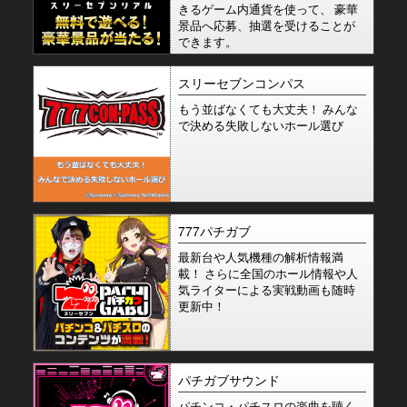
きるゲーム内通貨を使って、 豪華
景品へ応募、抽選を受けることが
できます。
スリーセブンコンパス
もう並ばなくても大丈夫！ みんな
で決める失敗しないホール選び
777パチガブ
最新台や人気機種の解析情報満
載！ さらに全国のホール情報や人
気ライターによる実戦動画も随時
更新中！
パチガブサウンド
パチンコ・パチスロの楽曲を聴く