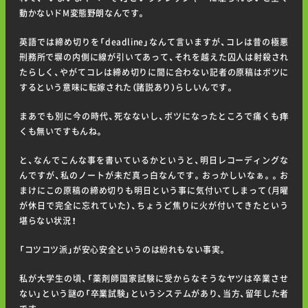
動かないドM変態野朗なんです。
英語では締め切りを「deadline」なんて言いますが、コレは昔の極悪
刑務所で塀の内側に線が引いてあって、それを越えた囚人は射殺され
たらしく、やがてコレは締め切りに間に合わない記者の原稿はボツに
するという意味に転嫁された（諸説あり）らしいんです。
まあでも別に今の時代、死なないし、ボツになったところで痛くも痒
くも無いですもんね。
と、なんでこんな事を書いているかというと、明日レコーディングな
んですが、私のノートが未だ真っ白なんです。おっかしいなぁ。。お
まけにこの原稿の締め切りも明日という事に気付いてしまって（月曜
が休日で完全に忘れていた）、ちょうど焦りに火が付いてきたという
堪らない状況！
「コツコツ派」が安心安全というのは紛れもない事実。
私が大学生の頃、「薬剤師国家試験に受からなそうなヤツは卒業させ
ない」という謎の「卒業試験」というシステムがあり、当方、留年した者