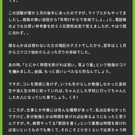
です。
この試験が確か２月の後半にあったのですが、ライブとかもやってま
したし、根拠の無い自信から「年明けからで余裕でしょ。」と、電話帳
のような分厚い参考書を約５０日間死ぬ気で覚えましたが、やはり間
に合わず。。
頭なんかほぼ使わないただの暗記のテストでしたから、翌年は１１月
からコツコツ始めたらぶっちぎりの余裕でした。
あの時、「とにかく時間を掛ければ良い。質より量」という勉強のコツ
を掴みました。勿論、もっと高いレベルなら別なんでしょう。
ですが、コレを誘惑に負けず、いつも冬からしか勉強しなかった高校
生や浪人生の時に知っていれば、ちゃんとした学校に行ってちゃんと
した大人になっていた事でしょう。くそ！
ところが、仕事とか作業には色んな種類があって、私は出来なかった
ですけど、多分勉強とかは時間を掛ければ出来るようになったと思う
んですが、今、絶賛やってる「歌詞を書く」という業務は時間を掛けれ
ば良いというものでも無くて、それこそ２０分くらいで出来ちゃう時