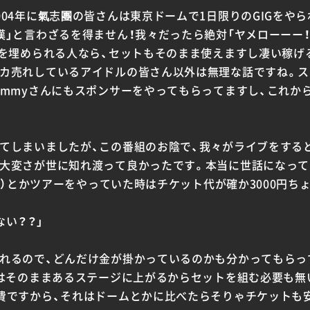
004年に氣志團の皆さんは東京ドームで1日限りのGIGをや
」と言わざるを得ません！我々だったら絶対「ヤメローーー！！
んを埋められる人なら、セットもそのまま使えますし凄い稼げ
カ売れしているアイドルの皆さん以外は無理な話ですね。ス
ammyさんにもスポンサーをやってもらってますし、これか
てしまいましたが、この番組のお陰で、我々がライブをする
大変さが世に知れ渡って良かったです。本当に世話になって
人位）とかツアーをやっていた時はチケット代が確か3000円
ない？？」
れるので、どんだけ金が掛かっているのかも分かってもらっ
ではそのままあるステージに上がるからセットを組む必要も無
費ですから、それはドームとかに比べたらそりゃチケットも