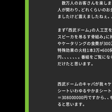
数万人のお客さんを楽しませ
人が関わり、どれくらいのお
ましたけど震えましたねぇ。
まず「西武ドーム」の人工芝
スピーカを吊るす骨組み」に約
やケータリングの食費が300万
特殊効果の火柱1本3万×60
円、、、、、、。番組をご覧
だけたと思います。
西武ドームのキャパが我々ケツ
シートいわゆるやかまシートは
＝308000000円ですか
ると思います。