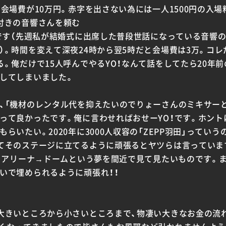
会場費が10万円。赤字を出さない為には一人1500円の入場
付きの音響さんを頼む
のです（先週私が結婚式に出席した普段世話になっている音響
。時間を変えて深夜24時から翌5時だと会場費は3万。コレ
る。俺だけで15人呼んでやるYO！なんて話をしてたら20年
してしまいました。
、「機材のレンタル代を抑えたいのでりょーさんのミキサーと
って良かったです。俺に言わせればおせーYO！です。ホン
らいたい。2020年に3000人収容の「ZEPP羽田」っていう
てそのステージに立てるように頑張るとヤツらは言っていま
P→アリーナ→ドームという夢を間近で見て見たいものです。ま
いで埋められるように頑張れ！！
大きいところから小さいところまで、物凄い大きなお金の流