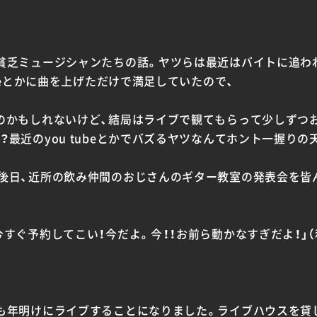
貧乏ミュージシャンたちの話。ヤツらは最近はバイトに追わ
ubeとかに曲を上げただけで満足していたので、
のかもしれないけど、結局はライブで観てもらって少しずつ
最近のyou tubeとかでバズるヤツなんてホント一握りの天
後日、近所の飲み仲間のおじさんのギター教室の発表会を皆
すぐ予約してこい！今だよ。今！！お前ら動かなすぎだよ！」（
も年明けにライブすることになりました。ライブハウスを貸