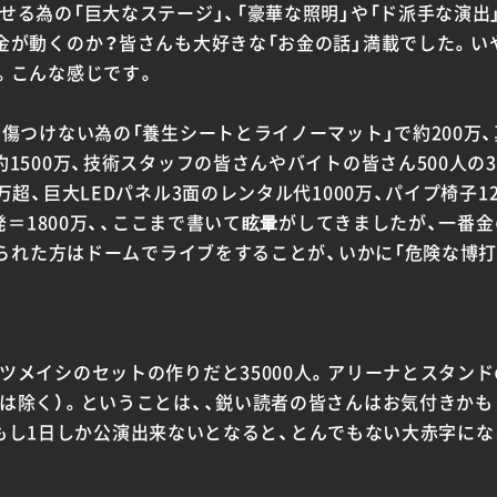
る為の「巨大なステージ」、「豪華な照明」や「ド派手な演出
金が動くのか？皆さんも大好きな「お金の話」満載でした。い
。こんな感じです。
を傷つけない為の「養生シートとライノーマット」で約200万
1500万、技術スタッフの皆さんやバイトの皆さん500人の
超、巨大LEDパネル3面のレンタル代1000万、パイプ椅子12
0発＝1800万、、ここまで書いて眩暈がしてきましたが、一番
になられた方はドームでライブをすることが、いかに「危険な博
メイシのセットの作りだと35000人。アリーナとスタンドの
除く）。ということは、、鋭い読者の皆さんはお気付きかもしれま
ら、、もし1日しか公演出来ないとなると、とんでもない大赤字