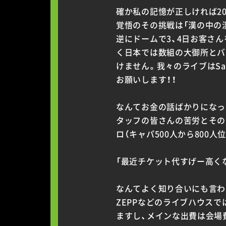
確か私の記憶が正しければ2
覚悟のその挑戦は「漢の中の漢
逆にドームで3、4日お客さ
く日本では数組の大御所とバ
けません。我々のライブはS
お願いします！！
なんてお金の話ばかりになっ
タッフの皆さんの苦労とその
ロ（キャパ500人から800
「最近チケット代すげー高く
なんてよく知り合いにも言わ
ZEPPなどのライブハウス
ますし、メインな出費は会場