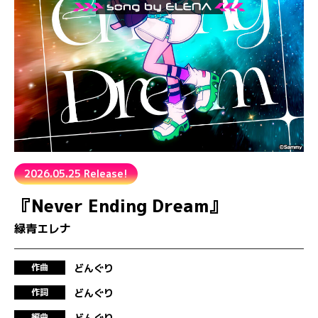
2026.05.25 Release!
『Never Ending Dream』
緑青エレナ
どんぐり
作曲
どんぐり
作詞
どんぐり
編曲