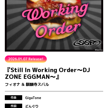
2026.01.07 Release!
『Still In Working Order～DJ
ZONE EGGMAN～』
フィオナ & 麒麟寺スバル
GigaTone
作曲
どんぐり
作詞