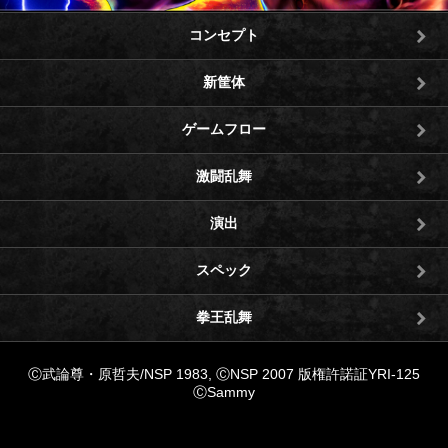
コンセプト
新筐体
ゲームフロー
激闘乱舞
演出
スペック
拳王乱舞
Ⓒ武論尊・原哲夫/NSP 1983, ⒸNSP 2007 版権許諾証YRI-125
ⒸSammy